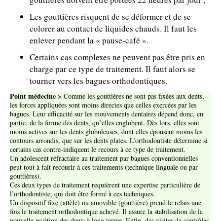
Les gouttières risquent de se déformer et de se
colorer au contact de liquides chauds. Il faut les
enlever pendant la « pause-café ».
Certains cas complexes ne peuvent pas être pris en
charge par ce type de traitement. Il faut alors se
tourner vers les bagues orthodontiques.
Point médecine
>
Comme les gouttières ne sont pas fixées aux dents,
les forces appliquées sont moins directes que celles exercées par les
bagues. Leur efficacité sur les mouvements dentaires dépend donc, en
partie, de la forme des dents, qu’elles englobent. Dès lors, elles sont
moins actives sur les dents globuleuses, dont elles épousent moins les
contours arrondis, que sur les dents plates. L’orthodontiste détermine si
certains cas contre-indiquent le recours à ce type de traitement.
Un adolescent réfractaire au traitement par bagues conventionnelles
peut tout à fait recourir à ces traitements (technique linguale ou par
gouttières).
Ces deux types de traitement requièrent une expertise particulière de
l’orthodontiste, qui doit être formé à ces techniques.
Un dispositif fixe (attèle) ou amovible (gouttière) prend le relais une
fois le traitement orthodontique achevé. Il assure la stabilisation de la
nouvelle position des dents à long terme. Enfin, des visites de contrôles