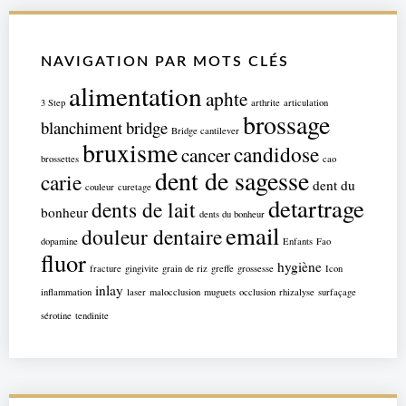
NAVIGATION PAR MOTS CLÉS
alimentation
aphte
3 Step
arthrite
articulation
brossage
blanchiment
bridge
Bridge cantilever
bruxisme
candidose
cancer
brossettes
cao
dent de sagesse
carie
dent du
couleur
curetage
detartrage
dents de lait
bonheur
dents du bonheur
email
douleur dentaire
dopamine
Enfants
Fao
fluor
hygiène
fracture
gingivite
grain de riz
greffe
grossesse
Icon
inlay
inflammation
laser
malocclusion
muguets
occlusion
rhizalyse
surfaçage
sérotine
tendinite