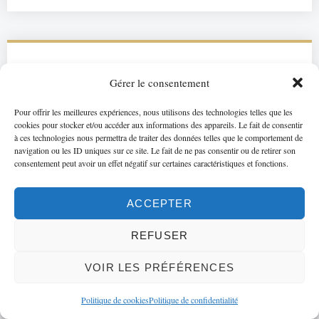
NAVIGATION PAR MOTS CLÉS
Gérer le consentement
alimentation
aphte
Pour offrir les meilleures expériences, nous utilisons des technologies telles que les
3 Step
arthrite
articulation
brossage
cookies pour stocker et/ou accéder aux informations des appareils. Le fait de consentir
blanchiment
bridge
Bridge cantilever
à ces technologies nous permettra de traiter des données telles que le comportement de
bruxisme
candidose
cancer
navigation ou les ID uniques sur ce site. Le fait de ne pas consentir ou de retirer son
brossettes
cao
consentement peut avoir un effet négatif sur certaines caractéristiques et fonctions.
dent de sagesse
carie
dent du
couleur
curetage
detartrage
dents de lait
bonheur
dents du bonheur
ACCEPTER
email
douleur dentaire
dopamine
Enfants
Fao
fluor
REFUSER
hygiène
fracture
gingivite
grain de riz
greffe
grossesse
Icon
inlay
inflammation
laser
malocclusion
muguets
occlusion
rhizalyse
surfaçage
VOIR LES PRÉFÉRENCES
sérotine
tendinite
Politique de cookies
Politique de confidentialité