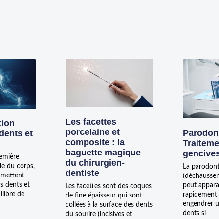
Les facettes
tion
porcelaine et
Parodont
 dents et
composite : la
Traiteme
baguette magique
gencive
remière
du chirurgien-
le du corps,
La parodont
dentiste
rmettent
(déchaussem
s dents et
peut apparai
Les facettes sont des coques
ilibre de
rapidement s
de fine épaisseur qui sont
engendrer u
collées à la surface des dents
dents si
du sourire (incisives et