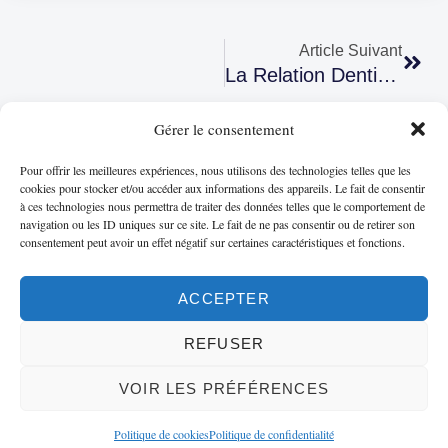
Article Suivant
La Relation Dentiste-Patient
Gérer le consentement
Pour offrir les meilleures expériences, nous utilisons des technologies telles que les
cookies pour stocker et/ou accéder aux informations des appareils. Le fait de consentir
à ces technologies nous permettra de traiter des données telles que le comportement de
navigation ou les ID uniques sur ce site. Le fait de ne pas consentir ou de retirer son
consentement peut avoir un effet négatif sur certaines caractéristiques et fonctions.
ACCEPTER
MENTIONS LÉGALES
|
POLITIQUE DE CONFIDENTIALITÉ
|
CONTACT/PRISE DE RENDEZ-VOUS
REFUSER
Capitaldents.com © 2025 | Docteur Jeremy & Alain AMZALAG
VOIR LES PRÉFÉRENCES
Politique de cookies
Politique de confidentialité