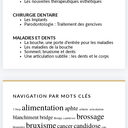
Les nouvelles thérapeutiques esthétiques
CHIRURGIE DENTAIRE
Les Implants
Parodontologie : Traitement des gencives
MALADIES ET DENTS
La bouche, une porte d’entrée pour les maladies
Les maladies de la bouche
Sommeil, bruxisme et dents
Une articulation subtile : les dents et le corps
NAVIGATION PAR MOTS CLÉS
alimentation
aphte
3 Step
arthrite
articulation
brossage
blanchiment
bridge
Bridge cantilever
bruxisme
candidose
cancer
brossettes
cao