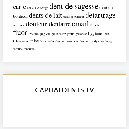
dent de sagesse
carie
dent du
couleur
curetage
detartrage
dents de lait
bonheur
dents du bonheur
email
douleur dentaire
dopamine
Enfants
Fao
fluor
hygiène
fracture
gingivite
grain de riz
greffe
grossesse
Icon
inlay
inflammation
laser
malocclusion
muguets
occlusion
rhizalyse
surfaçage
sérotine
tendinite
CAPITALDENTS TV